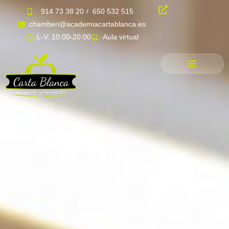
914 73 38 20
/
650 532 515
chamberi@academiacartablanca.es
L-V: 10:00-20:00
Aula virtual