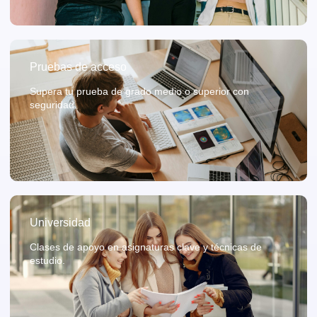
Pruebas de acceso
Supera tu prueba de grado medio o superior con
seguridad.
Universidad
Clases de apoyo en asignaturas clave y técnicas de
estudio.