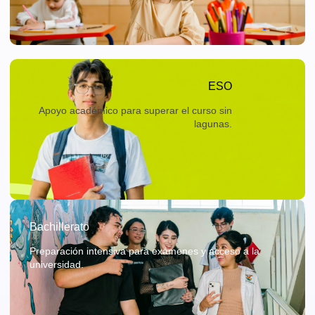
ESO
Apoyo académico para superar el curso sin
lagunas.
Bachillerato
Preparación intensiva para exámenes y acceso a la
universidad.